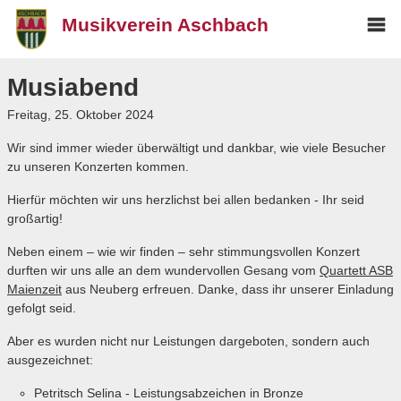
Musikverein Aschbach
Mai
Über uns
me
Musiabend
Der Vorstand
Freitag, 25. Oktober 2024
Besetzung
Wir sind immer wieder überwältigt und dankbar, wie viele Besucher
Chronik
zu unseren Konzerten kommen.
Termine
Hierfür möchten wir uns herzlichst bei allen bedanken - Ihr seid
großartig!
Blog
Neben einem – wie wir finden – sehr stimmungsvollen Konzert
Archiv
durften wir uns alle an dem wundervollen Gesang vom
Quartett ASB
Maienzeit
Freunde
aus Neuberg erfreuen. Danke, dass ihr unserer Einladung
gefolgt seid.
Weisenbläser
Aber es wurden nicht nur Leistungen dargeboten, sondern auch
Media
ausgezeichnet:
Kontakt
Petritsch Selina - Leistungsabzeichen in Bronze