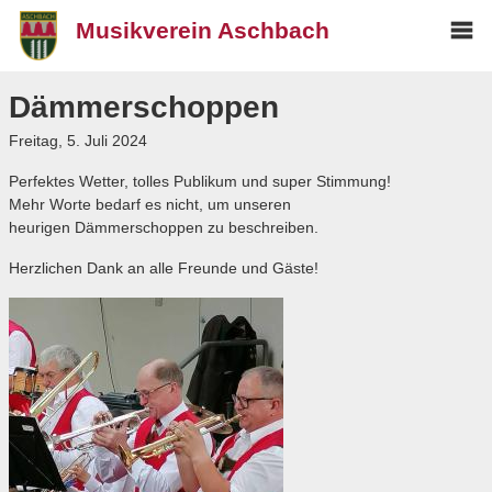
Musikverein Aschbach
Mai
Über uns
me
Dämmerschoppen
Der Vorstand
Freitag, 5. Juli 2024
Besetzung
Perfektes Wetter, tolles Publikum und super Stimmung!
Chronik
Mehr Worte bedarf es nicht, um unseren
heurigen Dämmerschoppen zu beschreiben.
Termine
Herzlichen Dank an alle Freunde und Gäste!
Blog
Archiv
Freunde
Weisenbläser
Media
Kontakt